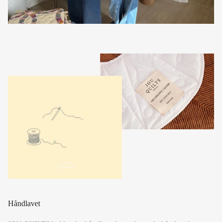
Håndlavet
JOU QUILTS hylder det håndlavede og det gode håndværk.