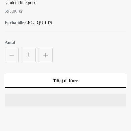
695,00 kr
Forhandler
JOU QUILTS
Antal
Tilføj til Kurv
Smukt sengesæt med broderi anglaise kant. Sengetøjet er lavet i en