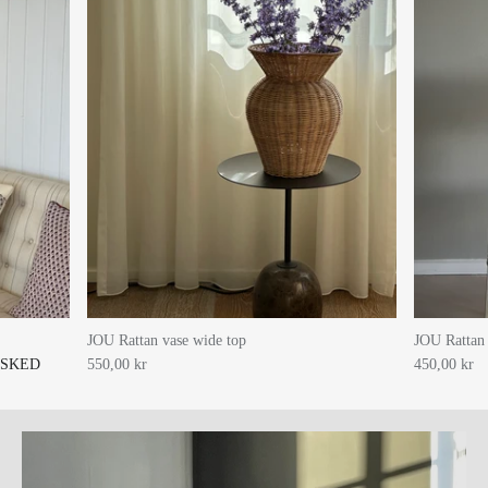
JOU Rattan vase wide top
JOU Rattan
ESKED
550,00 kr
450,00 kr