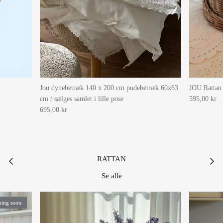
Jou dynebetræk 140 x 200 cm pudebetræk 60x63
JOU Rattan 
cm / sælges samlet i lille pose
595,00 kr
695,00 kr
RATTAN
Se alle
ing soon