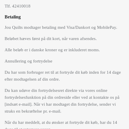
Tlf. 42410018
Se alle
Se alle tekstiler
Betaling
Jou Quilts modtager betaling med Visa/Dankort og MobilePay.
Beløbet hæves først på dit kort, når varen afsendes.
Alle beløb er i danske kroner og er inkluderet moms.
Se alt til bordækning
Se alt til Køkkenet
Annullering og fortrydelse
Du har som forbruger ret til at fortryde dit køb inden for 14 dage
efter modtagelsen af din ordre.
Du kan udøve din fortrydelsesret direkte via vores online
fortrydelsesfunktion på din ordreside eller ved at kontakte os på
[indsæt e-mail]
. Når vi har modtaget din fortrydelse, sender vi
straks en bekræftelse pr. e-mail.
Når du har meddelt, at du ønsker at fortryde dit køb, har du 14