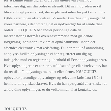
for at kunne sende dig en ordrebekræftelse via e-mail og
informere dig, når din ordre er afsendt. Dit navn og adresse vil
blive anbragt på en etiket, der er placeret uden for pakken af dine
købte varer inden afsendelsen. Vi sender kun dine oplysninger til
vores partnere, i det omfang det er nødvendigt for at sende dine
ordrer. JOU QUILTS behandler personlige data til
markedsføringsformål i overensstemmelse med gældende
lovgivning, herunder krav om at opnå samtykke, inden der
afsendes elektronisk markedsføring. Du har ret til på anmodning
at oplyse, hvilke oplysninger vi har registreret om dig og
indsigelse mod en registrering i henhold til Personoplysninger Act.
Hvis oplysningerne er forkerte, ufuldstændige eller irrelevante, har
du ret til at få oplysningerne rettet eller slettet. JOU QUILTS
opbevarer personlige oplysninger og relevante købsdata i 5 år i
henhold til regnskabskravet. Hvis du har spørgsmål eller ønsker at
ændre dine oplysninger, er du velkommen til at kontakte os.
JOU QUILTS