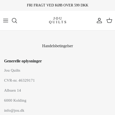
Hop
FRI FRAGT VED KØB OVER 599 DKK
til
indhold
Patchworktæpper
Patchworktæpper
Kurve
Borddækning
Om
Vægtæpper
Vægtæpper
Vaser
Køkken
Made to order
Handelsbetingelser
Rattan
Puder
Lamper
Soveværelse
Gå til din ordre-side
Lamper
Dækkeservietter
Se alt rattan
Stue
Annuller din ordre
Generelle oplysninger
Jou Quilts
Puder
Sengetøj
Jul
CVR-nr. 46329171
Dørmåtter & gulvtæpper
Tøj & accessories
Albuen 14
Sengetøj
Grydelapper
6000 Kolding
Gardiner
Gardiner
info@jou.dk