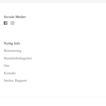
Se alle
Se alle tekstiler
Sociale Medier
Nyttig Info
Se alt til bordækning
Se alt til Køkkenet
Returnering
Handelsbetingelser
Om
Kontakt
Smiley Rapport