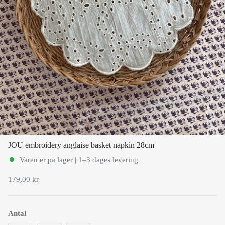
Se alle
Se alle tekstiler
Se alt til bordækning
Se alt til Køkkenet
JOU embroidery anglaise basket napkin 28cm
Varen er på lager | 1–3 dages levering
179,00 kr
Antal